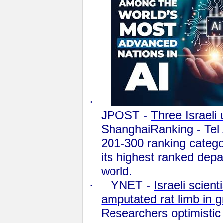
·
JPOST -
Three Israeli 
ShanghaiRanking - Tel 
201-300 ranking categ
its highest ranked dep
world.
·
YNET -
Israeli scien
amputated rat limb in 
Researchers optimistic