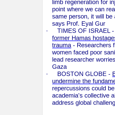
limb regeneration for in
point where we can rea
same person, it will b
says Prof. Eyal Gur
·
TIMES OF ISRAEL 
former Hamas hostages 
trauma
- Researchers fi
women faced poor sani
lead researcher worries
Gaza
·
BOSTON GLOBE -
B
undermine the fundame
repercussions could be 
academia's collective 
address global challen