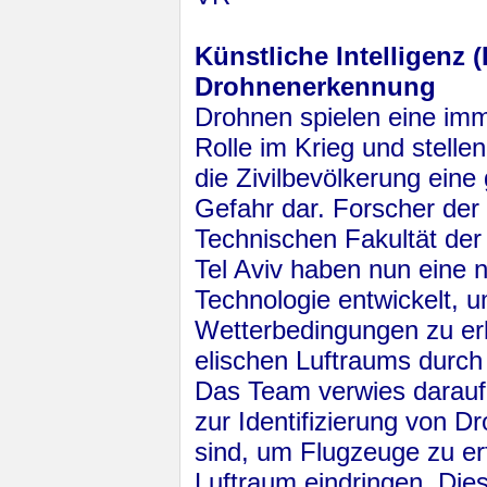
Künstliche Intelligenz (
Drohnenerkennung
Drohnen spielen eine im
Rolle im Krieg und stellen
die Zivilbevölkerung eine
Gefahr dar. Forscher der
Technischen Fakultät der 
Tel Aviv haben nun ei­ne 
Technologie entwickelt, u
Wetterbedingungen zu erk
eli­schen Luftraums durc
Das Team verwies darau
zur Iden­ti­fi­zie­rung v
sind, um Flug­zeu­ge zu er
Luftraum eindringen. Die­