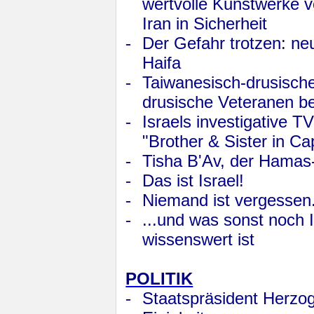
wertvolle Kunstwerke v
Iran in Sicherheit
-
Der Gefahr trotzen: ne
Haifa
-
Taiwanesisch-drusische
drusische Veteranen bei
-
Israels investigative 
"Brother & Sister in Cap
-
Tisha B
'
Av, der Hamas-
-
Das ist Israel!
-
Niemand ist vergessen
-
...und was sonst noch 
wissenswert ist
POLITIK
-
Staatspräsident Herzog