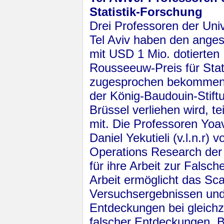
Statistik-Forschung
Drei Professoren der Univ
Tel Aviv haben den an­ge
mit USD 1 Mio. dotierten
Rousseeuw-Preis für Sta­t
zugesprochen bekommen,
der König-Bau­douin-Stift
Brüssel verliehen wird, tei
mit. Die Professo­ren Yoa
Daniel Yekutieli (v.l.n.r)
Ope­ra­tions Research de
für ihre Ar­beit zur Fals
Arbeit er­mög­licht das S
Versuchs­er­geb­nis­sen u
Entdeckungen bei gleichz
falscher Ent­deckungen. 