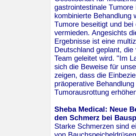
gastrointestinale Tumore i
kombinierte Behandlung w
Tumore besei­tigt und bei
vermieden. Angesichts di
Ergebnisse ist eine multiz
Deutschland geplant, die
Team geleitet wird. "Im L
sich die Beweise für unser
zeigen, dass die Einbezi
präoperative Be­hand­lung
Tumorausrottung erhöhen 
Sheba Medical: Neue 
den Schmerz bei Bausp
Starke Schmerzen sind e
von Bauchspeichel­drüsen