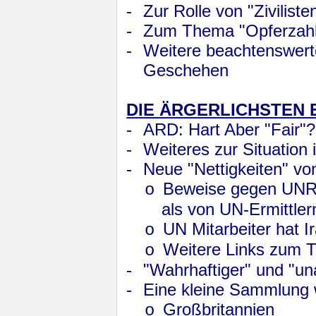
-
Zur Rolle von "Zivilist
-
Zum Thema "Opferzah
-
Weitere beachtenswert
Geschehen
DIE ÄRGERLICHSTEN
-
ARD: Hart Aber "Fair"?
-
Weiteres zur Situation
-
Neue "Nettigkeiten" vo
Beweise gegen UNR
o
als von UN-Ermittle
UN Mitarbeiter hat 
o
Weitere Links zum 
o
-
"Wahrhaftiger" und "u
-
Eine kleine Sammlung w
Großbritannien
o