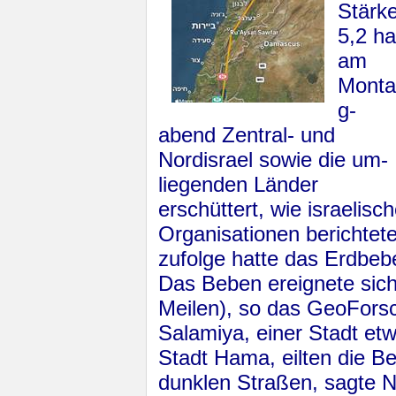
Stärk
5,2 ha
am
Mont
g­
abend Zentral- und
Nordisrael sowie die um­
lie­genden Länder
erschüttert, wie israelisch
Organisationen be­richtet
zufolge hatte das Erd­be­b
Das Beben ereignete sich
Meilen), so das GeoFors
Salamiya, einer Stadt etw
Stadt Hama, eilten die B
dunklen Straßen, sagte N