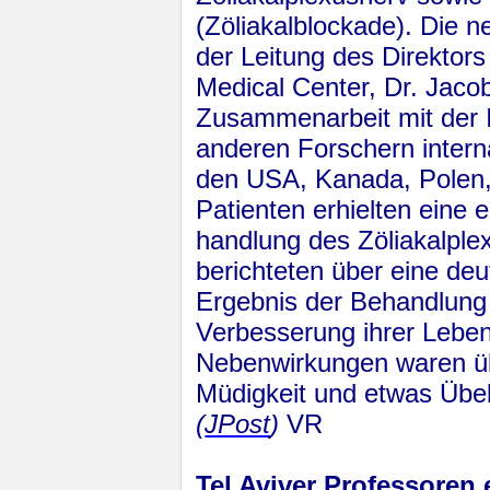
(Zöliakalblockade). Die n
der Leitung des Direktors
Medical Center, Dr. Jaco
Zusammenarbeit mit der I
anderen Forschern interna
den USA, Ka­na­da, Polen,
Patienten erhielten eine 
hand­lung des Zöliakalpl
berichteten über eine deut
Ergebnis der Behandlung
Verbesserung ihrer Lebens
Nebenwirkungen waren üb
Müdigkeit und etwas Übel
(
JPost
)
VR
Tel Aviver Professoren 