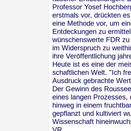
Professor Yosef Hochberg
erstmals vor, drückten e
eine Methode vor, um ei
Entdeckungen zu ermitteln
wünschenswerte FDR zu er
im Widerspruch zu weithin
ihre Veröf­fent­li­chung j
Heute ist es eine der meis
schaft­lichen Welt. "Ich 
Ausdruck gebrachte Wert
Der Gewinn des Rousseeu
eines langen Prozesses, de
hinweg in einem fruchtb
gepflanzt und kultiviert w
Wissenschaft hineinwuchs
VR