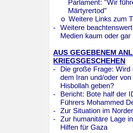
Parlament: "Wir führ
Märtyrertod"
Weitere Links zum T
o
-
Weitere beachtenswerte
Medien kaum oder gar n
AUS GEGEBENEM ANL
KRIEGSGESCHEHEN
-
Die große Frage: Wird 
dem Iran und/oder von 
Hisbollah geben?
-
Bericht: Bote half der
Führers Mohammed De
-
Zur Situation im Norde
-
Zur humanitäre Lage 
Hilfen für Gaza