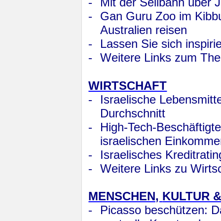
-
Mit der Seilbahn über
-
Gan Guru Zoo im Kibbut
Australien reisen
-
Lassen Sie sich inspiri
-
Weitere Links zum Th
WIRTSCHAFT
-
Israelische Lebensmit
Durchschnitt
-
High-Tech-Beschäftigte 
israelischen Einkomm
-
Israelisches Kreditrati
-
Weitere Links zu Wirts
MENSCHEN,
KULTUR 
-
Picasso beschützen: Da