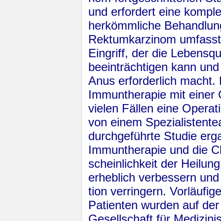
und erfordert eine kompl
herkömmliche Behandlung 
Rektum­kar­zi­nom umfasst
Eingriff, der die Lebensqu
beeinträchtigen kann un
Anus erforderlich macht.
Immun­the­ra­pie mit eine
vielen Fällen eine Operat
von einem Spezialistent
durchgeführte Stu­die erg
Immuntherapie und die C
schein­lich­keit der Heil
erheblich verbessern und 
tion verringern. Vorläu­fi
Patienten wurden auf der
Gesell­schaft für Medizi