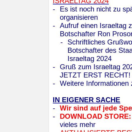
ISRAELTAG 2024
-
Es ist noch nicht zu sp
organisieren
-
Aufruf einen Israeltag 
Botschafter Ron Proso
-
Schriftliches Grußwo
Botschafter des Staa
Israeltag 2024
-
Gruß zum Israeltag 202
JETZT ERST RECHT!
-
Weitere Informationen 
IN EIGENER SACHE
-
Wir sind auf jede Sp
-
DOWNLOAD STORE
vieles mehr