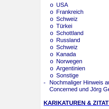
USA
o
Frankreich
o
Schweiz
o
Türkei
o
Schottland
o
Russland
o
Schweiz
o
Kanada
o
Norwegen
o
Argentinien
o
Sonstige
o
-
Nochmaliger Hinweis au
Concerned und Jörg G
KARIKATUREN & ZITA