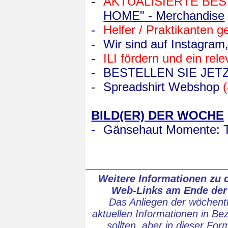
-
AKTUALISIERTE BES
HOME" - Merchandise
-
Helfer / Praktikanten g
-
Wir sind auf Instagram
-
ILI fördern und ein rel
-
BESTELLEN SIE JETZ
-
Spreadshirt Webshop
BILD(ER) DER WOCHE
-
Gänsehaut Momente: T
Weitere Informationen zu 
Web-Links am Ende der 
Das Anliegen der wöchentl
aktuellen Informationen in Bez
sollten, aber in dieser Fo