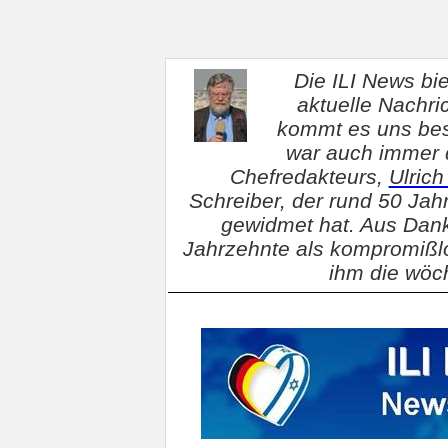
Die ILI News bi
aktuelle Nachri
kommt es uns bes
war auch immer 
Chef­re­dak­teurs,
Ulric
Schreiber, der rund 50 Ja
gewidmet hat. Aus Dank
Jahrzehnte als kompromißl
ihm die wöch