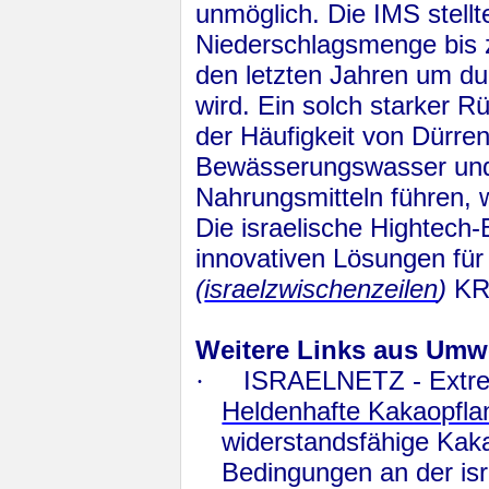
unmöglich. Die IMS stellt
Niederschlagsmenge bis 
den letzten Jahren um d
wird. Ein solch starker 
der Häufigkeit von Dürre
Bewässerungswasser und
Nahrungsmitteln führen, 
Die israelische Hightech-
innovativen Lösungen für
(
israelzwischenzeilen
)
K
Weitere Links aus Umwe
·
ISRAELNETZ -
Extr
Heldenhafte Kakaopflan
widerstandsfähige Kak
Bedingungen an der isr