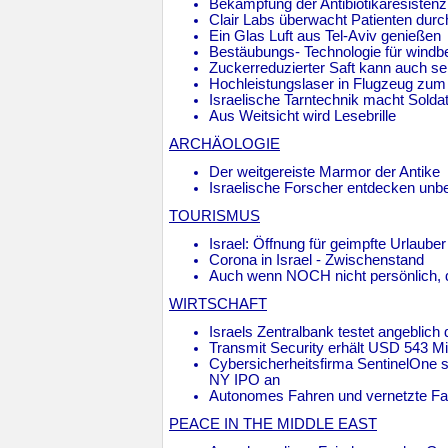
Bekämpfung der Antibiotikaresistenz
Clair Labs überwacht Patienten durc
Ein Glas Luft aus Tel-Aviv genießen
Bestäubungs- Technologie für windbe
Zuckerreduzierter Saft kann auch se
Hochleistungslaser in Flugzeug zu
Israelische Tarntechnik macht Soldat
Aus Weitsicht wird Lesebrille
ARCHÄOLOGIE
Der weitgereiste Marmor der Antike
Israelische Forscher entdecken un
TOURISMUS
Israel: Öffnung für geimpfte Urlaube
Corona in Israel - Zwischenstand
Auch wenn NOCH nicht persönlich, da
WIRTSCHAFT
Israels Zentralbank testet angeblic
Transmit Security erhält USD 543 Mi
Cybersicherheitsfirma SentinelOne 
NY IPO an
Autonomes Fahren und vernetzte F
PEACE IN THE MIDDLE EAST