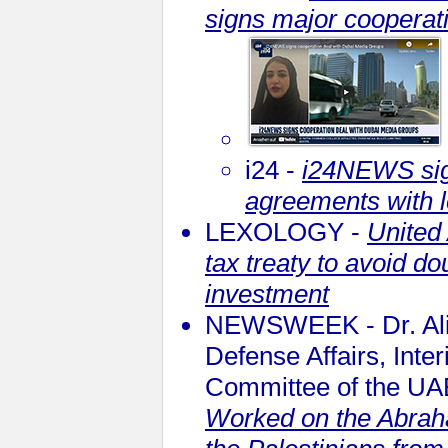
signs major cooperat
i24 -
i24NEWS sign
agreements with 
LEXOLOGY -
United
tax treaty to avoid do
investment
NEWSWEEK - Dr. Ali 
Defense Affairs, Inte
Committee of the UAE
Worked on the Abraha