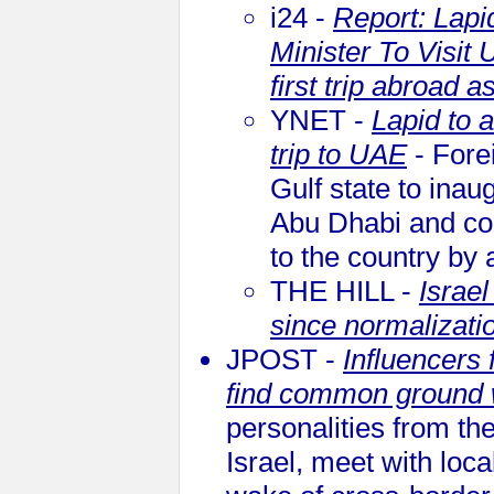
i24 -
Report: Lapi
Minister To Visit
first trip abroad 
YNET -
Lapid to 
trip to UAE
- Forei
Gulf state to inau
Abu Dhabi and cons
to the country by 
THE HILL -
Israel
since normalizatio
JPOST -
Influencers
find common ground w
personalities from th
Israel, meet with loc