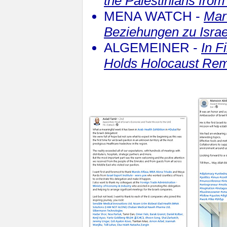
the Palestinians fro
MENA WATCH -
Mar
Beziehungen zu Isra
ALGEMEINER -
In F
Holds Holocaust Re