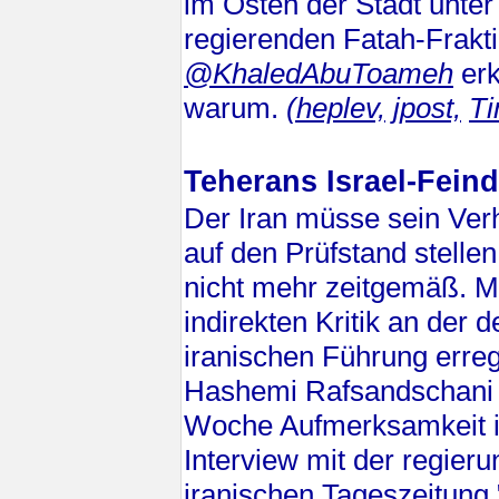
im Osten der Stadt unte
regierenden Fatah-Frakt
@KhaledAbuToameh
erk
warum.
(heplev,
jpost,
Ti
Teherans Israel-Feinds
Der Iran müsse sein Verh
auf den Prüfstand stellen
nicht mehr zeitgemäß. Mi
indirekten Kritik an der de
iranischen Führung erre
Hashemi Rafsandschani 
Woche Aufmerksamkeit 
Interview mit der regier
iranischen Tageszeitung