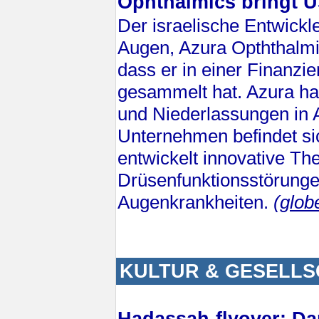
Ophthalmics bringt 
Der israelische Entwickl
Augen, Azura Opththalmi
dass er in einer Finanz
gesammelt hat. Azura hat
und Niederlassungen in 
Unternehmen befindet si
entwickelt innovative Th
Drüsenfunktionsstörung
Augenkrankheiten.
(glob
KULTUR & GESELL
Hadassah-flyover: Da