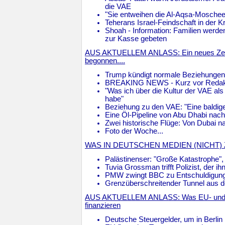
die VAE
"Sie entweihen die Al-Aqsa-Moschee
Teherans Israel-Feindschaft in der Kr
Shoah - Information: Familien werd
zur Kasse gebeten
AUS AKTUELLEM ANLASS: Ein neues Zeita
begonnen....
Trump kündigt normale Beziehungen
BREAKING NEWS - Kurz vor Redakt
"Was ich über die Kultur der VAE als
habe"
Beziehung zu den VAE: "Eine baldige
Eine Öl-Pipeline von Abu Dhabi nac
Zwei historische Flüge: Von Dubai nac
Foto der Woche...
WAS IN DEUTSCHEN MEDIEN (NICHT) 
Palästinenser: "Große Katastrophe",
Tuvia Grossman trifft Polizist, der ihn
PMW zwingt BBC zu Entschuldigun
Grenzüberschreitender Tunnel aus d
AUS AKTUELLEM ANLASS: Was EU- und St
finanzieren
Deutsche Steuergelder, um in Berlin 