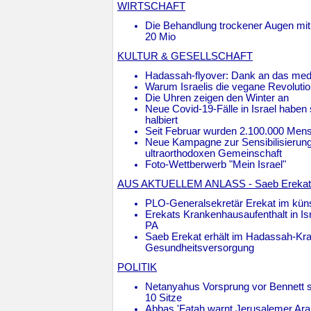
WIRTSCHAFT
Die Behandlung trockener Augen mi
20 Mio
KULTUR & GESELLSCHAFT
Hadassah-flyover: Dank an das med
Warum Israelis die vegane Revolutio
Die Uhren zeigen den Winter an
Neue Covid-19-Fälle in Israel haben
halbiert
Seit Februar wurden 2.100.000 Mens
Neue Kampagne zur Sensibilisierung f
ultraorthodoxen Gemeinschaft
Foto-Wettberwerb "Mein Israel"
AUS AKTUELLEM ANLASS - Saeb Erekat
PLO-Generalsekretär Erekat im kün
Erekats Krankenhausaufenthalt in Isr
PA
Saeb Erekat erhält im Hadassah-Kr
Gesundheitsversorgung
POLITIK
Netanyahus Vorsprung vor Bennett st
10 Sitze
Abbas 'Fatah warnt Jerusalemer Ara